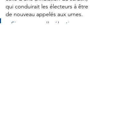
qui conduirait les électeurs à être 
de nouveau appelés aux urnes.
« Si une nouvelle élection 
devait avoir lieu, elle 
permettrait aux Tournefeuillais 
de trancher dans des 
conditions incontestables. »
Rester mobilisés, rester à 
l’écoute
Dans l’attente de cette décision, 
les élus du groupe 
Un Autre 
Avenir
 restent pleinement 
mobilisés.
Nous continuerons à exercer 
notre mandat avec sérieux et 