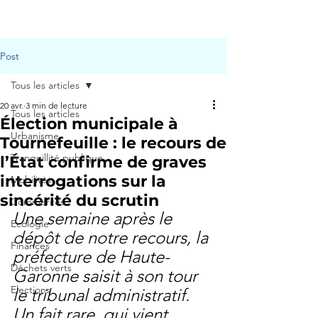
Menu
Post
Tous les articles
20 avr.
3 min de lecture
Tous les articles
Élection municipale à
Urbanisme
Tournefeuille : le recours de
Tranquillité publique
l’État confirme de graves
interrogations sur la
Mobilités
sincérité du scrutin
Commerces
Une semaine après le 
Ecologie
dépôt de notre recours, la 
Finances
préfecture de Haute-
Déchets verts
Garonne saisit à son tour 
Elections
le tribunal administratif. 
Un fait rare, qui vient 